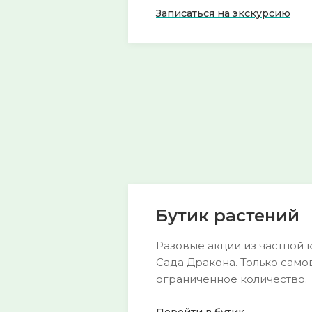
Записаться на экскурсию
Групповая экскурсия по саду
Для
🎪
🎪
Для любителе
организованных
садов.
групп
Узнать больш
Узнать больше →
Бутик растений
Разовые акции из частной 
Сада Дракона. Только само
ограниченное количество.