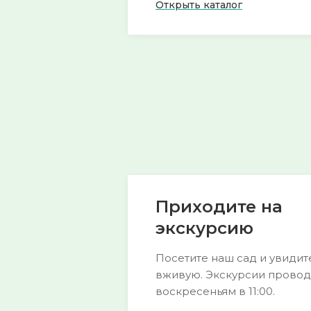
Открыть каталог
🍀 Горянка
🌱 Морозник
54 сорта
52 сорта
Смотреть →
Смотреть →
Приходите на
экскурсию
Посетите наш сад и увидит
вживую. Экскурсии провод
воскресеньям в 11:00.