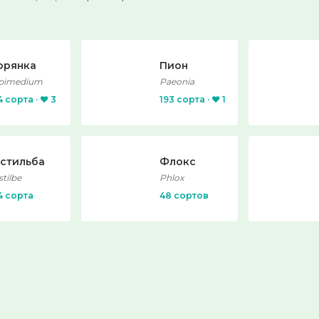
орянка
Пион
pimedium
Paeonia
4 сорта · ❤️ 3
193 сорта · ❤️ 1
стильба
Флокс
stilbe
Phlox
4 сорта
48 сортов