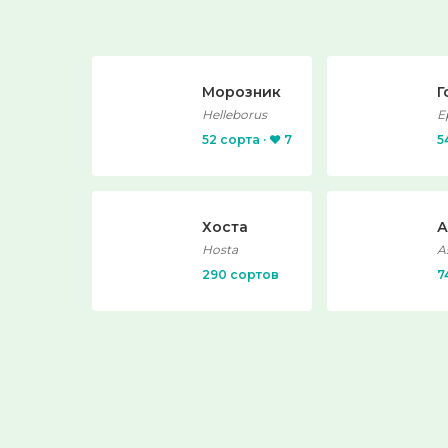
Морозник
Г
Helleborus
E
52 сорта · ❤️ 7
5
Хоста
А
Hosta
A
290 сортов
7