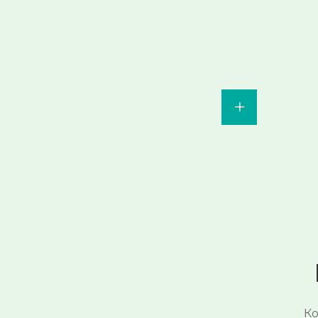
+
Пока нет активных акций
🌺
следите за
обновлениями
Смотреть →
Ко