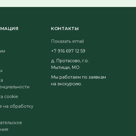
МАЦИЯ
КОНТАКТЫ
Показать email
ии
95 21 796 619 7+
д. Протасово, г.о.
Мытищи, МО
ы
Мы работаем по заявкам
ка
на экскурсию.
енциальности
а cookie
е на обработку
ательское
ение