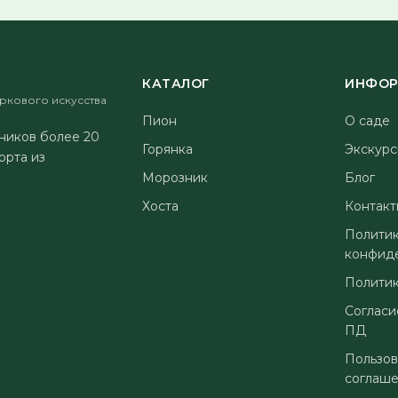
КАТАЛОГ
ИНФОР
ркового искусства
Пион
О саде
ников более 20
Горянка
Экскурс
орта из
Морозник
Блог
Хоста
Контакт
Полити
конфид
Политик
Согласи
ПД
Пользов
соглаш