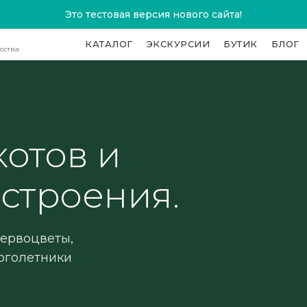
Это тестовая версия нового сайта!
КАТАЛОГ
ЭКСКУРСИИ
БУТИК
БЛОГ
сства
котов и
строения.
Первоцветы,
ноголетники