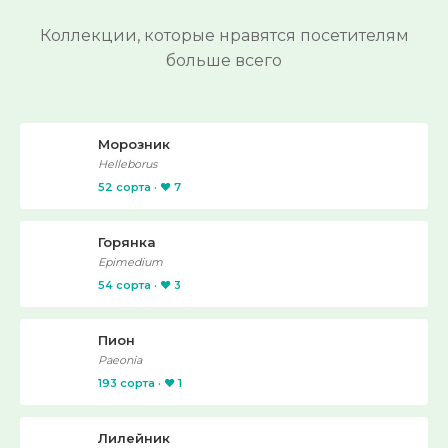
Коллекции, которые нравятся посетителям
больше всего
Морозник
Helleborus
52 сорта · ❤️ 7
Горянка
Epimedium
54 сорта · ❤️ 3
Пион
Paeonia
193 сорта · ❤️ 1
Лилейник