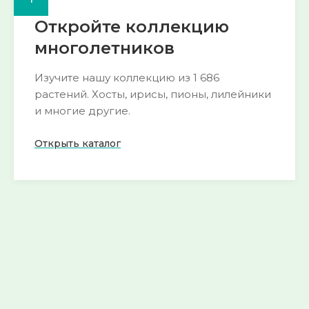
Откройте коллекцию
многолетников
Изучите нашу коллекцию из 1 686
растений. Хосты, ирисы, пионы, лилейники
и многие другие.
Открыть каталог
🌺 Пион
🍀 Горянка
193 сорта
54 сорта
Смотреть
Смотреть
→
→
🌱 Морозник
🌿 Хоста
52 сорта
290 сортов