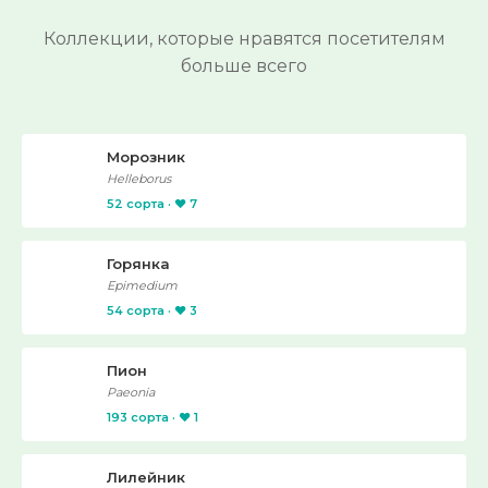
Коллекции, которые нравятся посетителям
больше всего
Морозник
Helleborus
52 сорта · ❤️ 7
Горянка
Epimedium
54 сорта · ❤️ 3
Пион
Paeonia
193 сорта · ❤️ 1
Лилейник