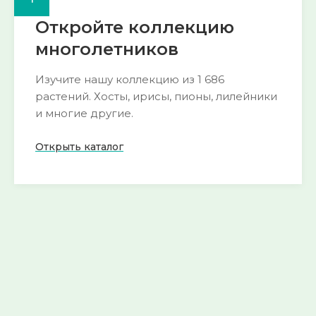
Откройте коллекцию
многолетников
Изучите нашу коллекцию из 1 686
растений. Хосты, ирисы, пионы, лилейники
и многие другие.
Открыть каталог
🌺 Пион
🍀 Горянка
193 сорта
54 сорта
Смотреть
Смотреть
→
→
🌱 Морозник
🌿 Хоста
52 сорта
290 сортов