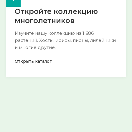
Откройте коллекцию
многолетников
Изучите нашу коллекцию из 1 686
растений. Хосты, ирисы, пионы, лилейники
и многие другие.
Открыть каталог
🌺 Пион
🍀 Горянка
193 сорта
54 сорта
Смотреть
Смотреть
→
→
🌱 Морозник
🌿 Хоста
52 сорта
290 сортов