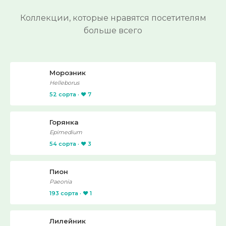
Коллекции, которые нравятся посетителям
больше всего
Морозник
Helleborus
52 сорта · ❤️ 7
Горянка
Epimedium
54 сорта · ❤️ 3
Пион
Paeonia
193 сорта · ❤️ 1
Лилейник