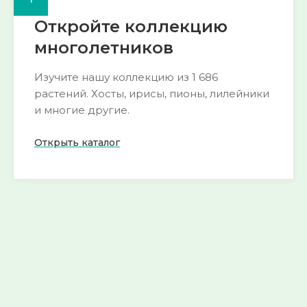
Откройте коллекцию
многолетников
Изучите нашу коллекцию из 1 686
растений. Хосты, ирисы, пионы, лилейники
и многие другие.
Открыть каталог
🌺 Пион
🍀 Горянка
193 сорта
54 сорта
Смотреть
Смотреть
→
→
🌱 Морозник
🌿 Хоста
52 сорта
290 сортов