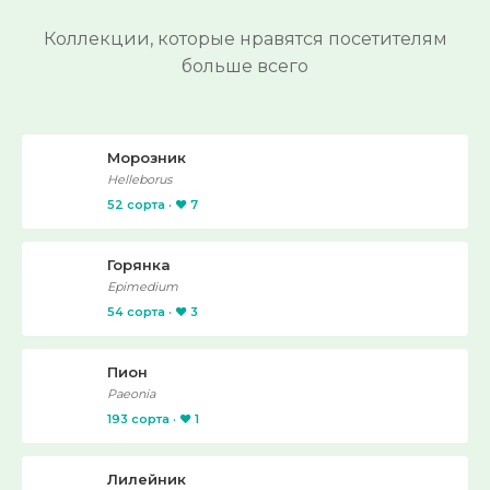
Коллекции, которые нравятся посетителям
больше всего
Морозник
Helleborus
52 сорта · ❤️ 7
Горянка
Epimedium
54 сорта · ❤️ 3
Пион
Paeonia
193 сорта · ❤️ 1
Лилейник