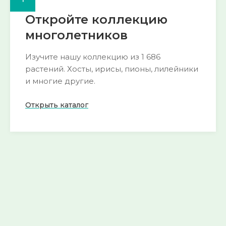
Откройте коллекцию
многолетников
Изучите нашу коллекцию из 1 686
растений. Хосты, ирисы, пионы, лилейники
и многие другие.
Открыть каталог
🌺 Пион
🍀 Горянка
193 сорта
54 сорта
Смотреть
Смотреть
→
→
🌱 Морозник
🌿 Хоста
52 сорта
290 сортов