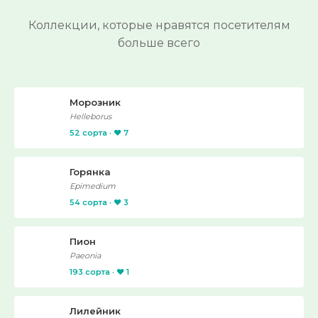
Коллекции, которые нравятся посетителям
больше всего
Морозник
Helleborus
52 сорта · ❤️ 7
Горянка
Epimedium
54 сорта · ❤️ 3
Пион
Paeonia
193 сорта · ❤️ 1
Лилейник