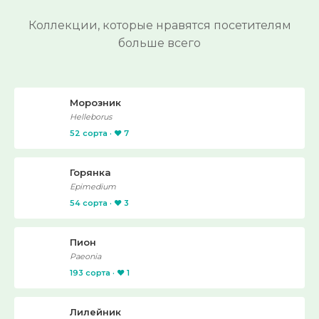
Коллекции, которые нравятся посетителям
больше всего
Морозник
Helleborus
52 сорта · ❤️ 7
Горянка
Epimedium
54 сорта · ❤️ 3
Пион
Paeonia
193 сорта · ❤️ 1
Лилейник