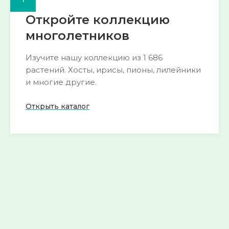
Откройте коллекцию
многолетников
Изучите нашу коллекцию из 1 686
растений. Хосты, ирисы, пионы, лилейники
и многие другие.
Открыть каталог
🌺 Пион
🍀 Горянка
193 сорта
54 сорта
Смотреть
Смотреть
→
→
🌱 Морозник
🌿 Хоста
52 сорта
290 сортов