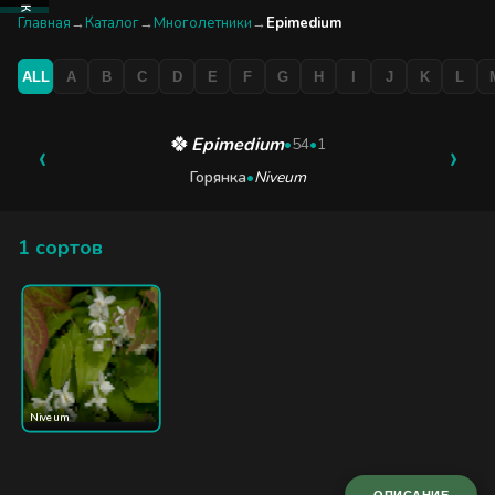
КАТАЛОГ
Главная
→
Каталог
→
Многолетники
→
Epimedium
ALL
A
B
C
D
E
F
G
H
I
J
K
L
БУТИК
ЭКСКУРСИЯ
🍀
Epimedium
‹
•
54
•
1
›
Горянка
•
Niveum
БЛОГ
1 сортов
Niveum