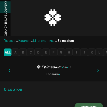
КАТАЛОГ
🍀
БУТИК
ЭКСКУРСИЯ
Главная
→
Каталог
→
Многолетники
→
Epimedium
БЛОГ
ALL
A
B
C
D
E
F
G
H
I
J
K
L
🍀
Epimedium
‹
•
54
•
0
›
Горянка
•
0 сортов