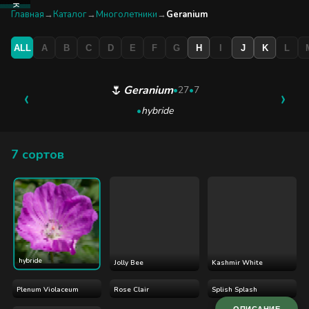
КАТАЛОГ
Главная
→
Каталог
→
Многолетники
→
Geranium
ALL
A
B
C
D
E
F
G
H
I
J
K
L
БУТИК
ЭКСКУРСИЯ
🌷
Geranium
‹
•
27
•
7
›
•
hybride
БЛОГ
7 сортов
hybride
Jolly Bee
Kashmir White
Plenum Violaceum
Rose Clair
Splish Splash