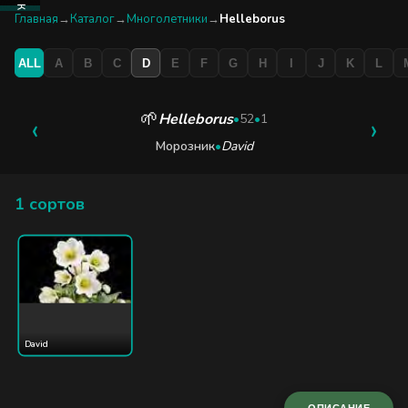
КАТАЛОГ
Главная
→
Каталог
→
Многолетники
→
Helleborus
ALL
A
B
C
D
E
F
G
H
I
J
K
L
БУТИК
ЭКСКУРСИЯ
🌱
Helleborus
‹
•
52
•
1
›
Морозник
•
David
БЛОГ
1 сортов
David