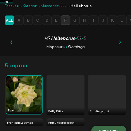
КАТАЛОГ
Главная
→
Каталог
→
Многолетники
→
Helleborus
ALL
A
B
C
D
E
F
G
H
I
J
K
L
БУТИК
ЭКСКУРСИЯ
🌱
Helleborus
‹
•
52
•
5
›
Морозник
•
Flamingo
БЛОГ
5 сортов
Flamingo
Frilly Kitty
Fruhlingsglut
Fruhlingsleuchten
Fruhlingsrockchen