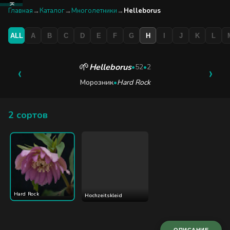
КАТАЛОГ
Главная
→
Каталог
→
Многолетники
→
Helleborus
ALL
A
B
C
D
E
F
G
H
I
J
K
L
БУТИК
ЭКСКУРСИЯ
🌱
Helleborus
‹
•
52
•
2
›
Морозник
•
Hard Rock
БЛОГ
2 сортов
Hard Rock
Hochzeitskleid