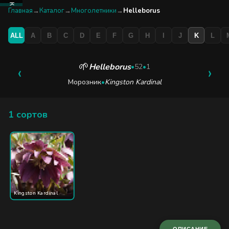
КАТАЛОГ
Главная
→
Каталог
→
Многолетники
→
Helleborus
ALL
A
B
C
D
E
F
G
H
I
J
K
L
БУТИК
ЭКСКУРСИЯ
🌱
Helleborus
‹
•
52
•
1
›
Морозник
•
Kingston Kardinal
БЛОГ
1 сортов
Kingston Kardinal