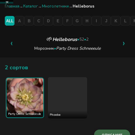
КАТАЛОГ
Главная
→
Каталог
→
Многолетники
→
Helleborus
ALL
A
B
C
D
E
F
G
H
I
J
K
L
БУТИК
ЭКСКУРСИЯ
🌱
Helleborus
‹
•
52
•
2
›
Морозник
•
Party Dress Schneeeule
БЛОГ
2 сортов
Party Dress Schneeeule
Phoebe