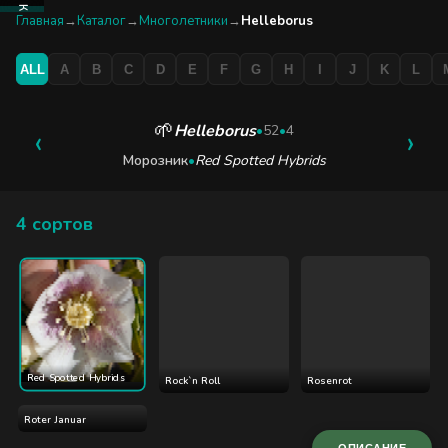
КАТАЛОГ
Главная
→
Каталог
→
Многолетники
→
Helleborus
ALL
A
B
C
D
E
F
G
H
I
J
K
L
БУТИК
ЭКСКУРСИЯ
🌱
Helleborus
‹
•
52
•
4
›
Морозник
•
Red Spotted Hybrids
БЛОГ
4 сортов
Red Spotted Hybrids
Rock`n Roll
Rosenrot
Roter Januar