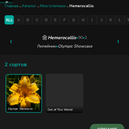
КАТАЛОГ
Главная
→
Каталог
→
Многолетники
→
Hemerocallis
ALL
A
B
C
D
E
F
G
H
I
J
K
L
БУТИК
ЭКСКУРСИЯ
🌼
Hemerocallis
‹
•
90
•
2
›
Лилейник
•
Olympic Showcase
БЛОГ
2 сортов
Olympic Showcase
Out of This World