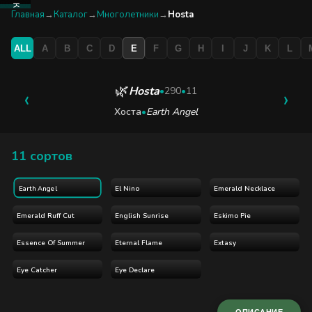
КАТАЛОГ
Главная
→
Каталог
→
Многолетники
→
Hosta
ALL
A
B
C
D
E
F
G
H
I
J
K
L
БУТИК
ЭКСКУРСИЯ
🌿
Hosta
‹
•
290
•
11
›
Хоста
•
Earth Angel
БЛОГ
11 сортов
El Nino
Emerald Necklace
Earth Angel
Emerald Ruff Cut
English Sunrise
Eskimo Pie
Essence Of Summer
Eternal Flame
Extasy
Eye Catcher
Eye Declare