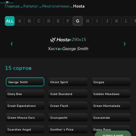
КАТАЛОГ
Главная
→
Каталог
→
Многолетники
→
Hosta
ALL
A
B
C
D
E
F
G
H
I
J
K
L
БУТИК
ЭКСКУРСИЯ
🌿
Hosta
‹
•
290
•
15
›
Хоста
•
George Smith
БЛОГ
15 сортов
Ghost Spirit
Gingee
George Smith
Glory Bee
Gold Standard
Golden Meadows
Great Expectations
Green Flash
Green Marmalade
Green Mouse Ears
Grunspecht
Guacamole
Guardian Angel
Gunther`s Prize
Gypsy Rose