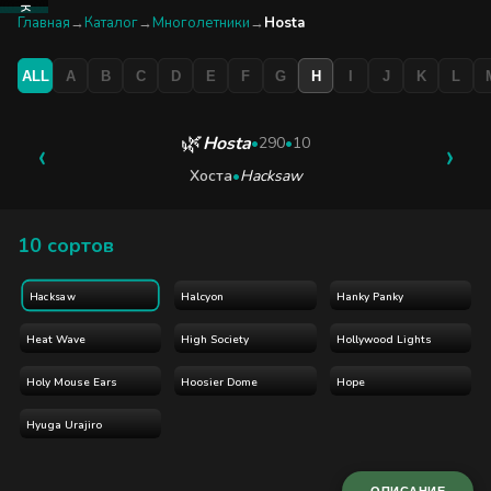
КАТАЛОГ
Главная
→
Каталог
→
Многолетники
→
Hosta
ALL
A
B
C
D
E
F
G
H
I
J
K
L
БУТИК
ЭКСКУРСИЯ
🌿
Hosta
‹
•
290
•
10
›
Хоста
•
Hacksaw
БЛОГ
10 сортов
Halcyon
Hanky Panky
Hacksaw
Heat Wave
High Society
Hollywood Lights
Holy Mouse Ears
Hoosier Dome
Hope
Hyuga Urajiro