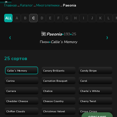
КАТАЛОГ
Главная
→
Каталог
→
Многолетники
→
Paeonia
ALL
A
B
C
D
E
F
G
H
I
J
K
L
БУТИК
ЭКСКУРСИЯ
🌺
Paeonia
‹
•
193
•
25
›
Пион
•
Callie`s Memory
БЛОГ
25 сортов
Canary Brilliants
Candy Stripe
Callie`s Memory
Carina
Carnation Bouquet
Carol
Carrara
Chalice
Charle`s White
Chedder Cheese
Cheese Country
Cherry Twist
Chiffon Clouds
Christmas Velvet
Circus Circus