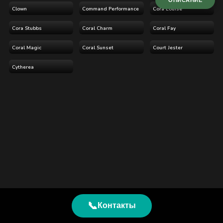
ОПИСАНИЕ
Clown
Command Performance
Cora Louise
Cora Stubbs
Coral Charm
Coral Fay
Coral Magic
Coral Sunset
Court Jester
Cytherea
📞
Контакты