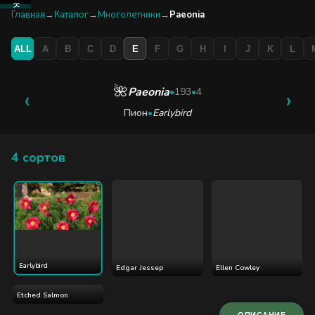
КАТАЛОГ
Главная
→
Каталог
→
Многолетники
→
Paeonia
ALL
A
B
C
D
E
F
G
H
I
J
K
L
БУТИК
ЭКСКУРСИЯ
🌺
Paeonia
‹
•
193
•
4
›
Пион
•
Earlybird
БЛОГ
4 сортов
Earlybird
Edgar Jessep
Ellen Cowley
Etched Salmon