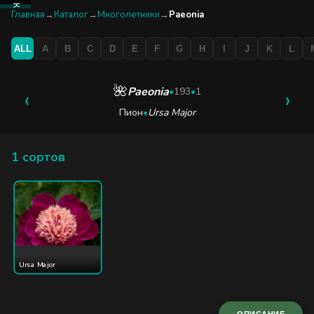
КАТАЛОГ
Главная
→
Каталог
→
Многолетники
→
Paeonia
ALL
A
B
C
D
E
F
G
H
I
J
K
L
БУТИК
ЭКСКУРСИЯ
🌺
Paeonia
‹
•
193
•
1
›
Пион
•
Ursa Major
БЛОГ
1 сортов
Ursa Major