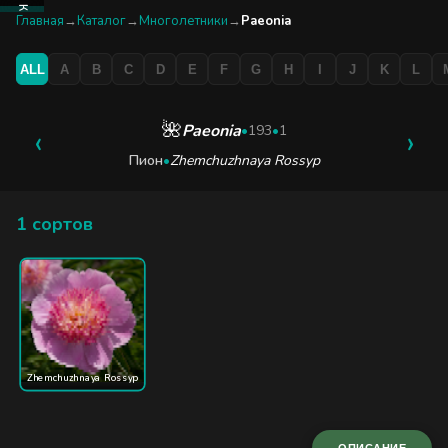
КАТАЛОГ
Главная
→
Каталог
→
Многолетники
→
Paeonia
ALL
A
B
C
D
E
F
G
H
I
J
K
L
БУТИК
ЭКСКУРСИЯ
🌺
Paeonia
‹
•
193
•
1
›
Пион
•
Zhemchuzhnaya Rossyp
БЛОГ
1 сортов
Zhemchuzhnaya Rossyp